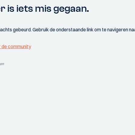
r is iets mis gegaan.
wachts gebeurd. Gebruik de onderstaande link om te navigeren naa
r de community
ion