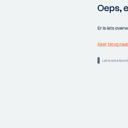
Oeps, e
Er is iets over
Keer terug naa
i.at is not a funct