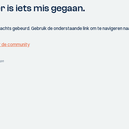
r is iets mis gegaan.
wachts gebeurd. Gebruik de onderstaande link om te navigeren naa
r de community
ion