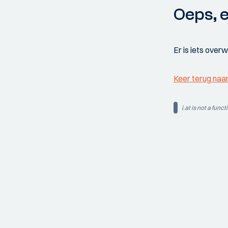
Oeps, e
Er is iets over
Keer terug naa
i.at is not a funct