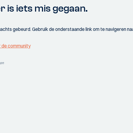
r is iets mis gegaan.
wachts gebeurd. Gebruik de onderstaande link om te navigeren naa
r de community
ion