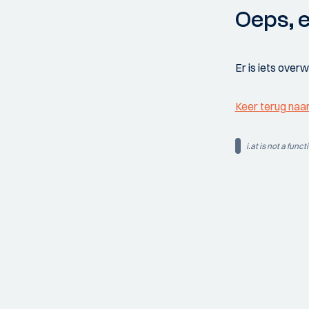
Oeps, e
Er is iets over
Keer terug naa
i.at is not a funct