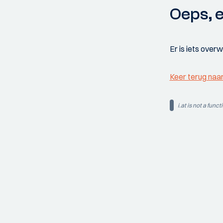
Oeps, e
Er is iets over
Keer terug naa
i.at is not a funct