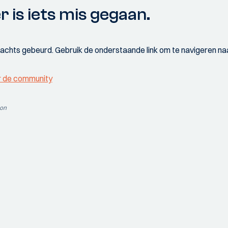
r is iets mis gegaan.
wachts gebeurd. Gebruik de onderstaande link om te navigeren naa
r de community
ion