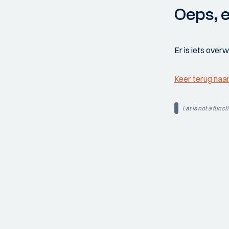
Oeps, e
Er is iets over
Keer terug naa
i.at is not a funct