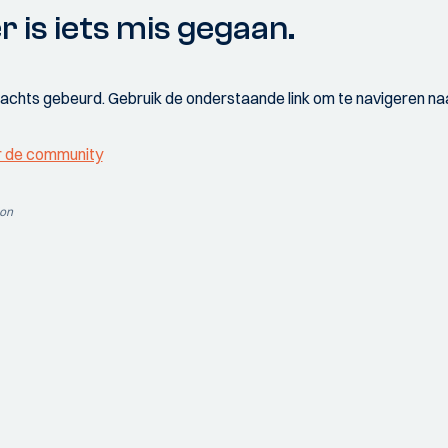
r is iets mis gegaan.
wachts gebeurd. Gebruik de onderstaande link om te navigeren naa
r de community
ion