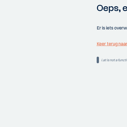
Oeps, e
Er is iets over
Keer terug naa
i.at is not a funct