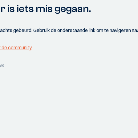
r is iets mis gegaan.
wachts gebeurd. Gebruik de onderstaande link om te navigeren naa
r de community
ion