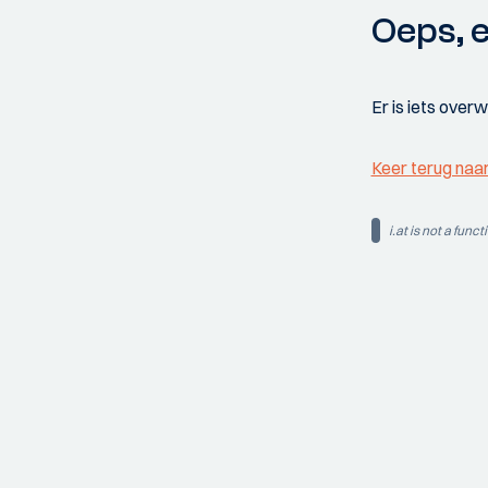
Oeps, e
Er is iets over
Keer terug naa
i.at is not a funct