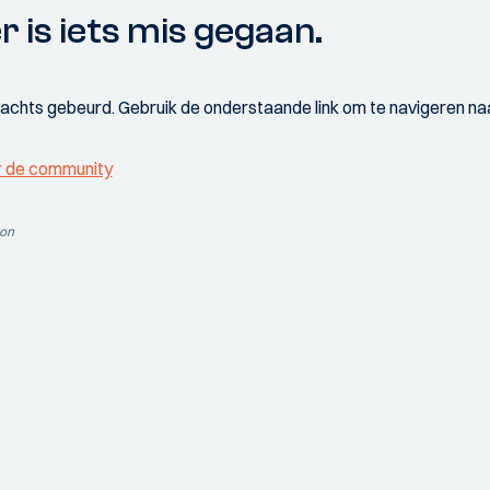
r is iets mis gegaan.
wachts gebeurd. Gebruik de onderstaande link om te navigeren naa
r de community
ion