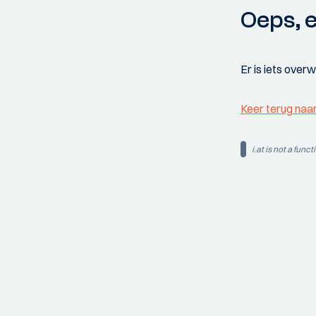
Oeps, e
Er is iets over
Keer terug naa
i.at is not a funct