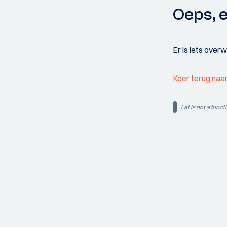
Oeps, e
Er is iets over
Keer terug naa
i.at is not a funct