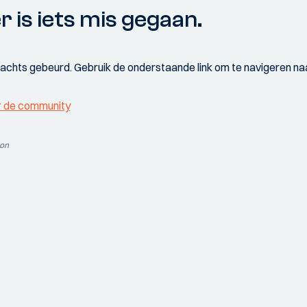
r is iets mis gegaan.
wachts gebeurd. Gebruik de onderstaande link om te navigeren naa
r de community
ion