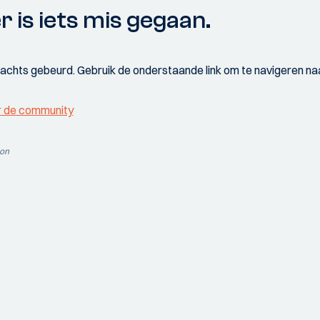
r is iets mis gegaan.
wachts gebeurd. Gebruik de onderstaande link om te navigeren naa
r de community
ion