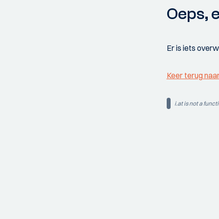
Oeps, e
Er is iets over
Keer terug naa
i.at is not a funct