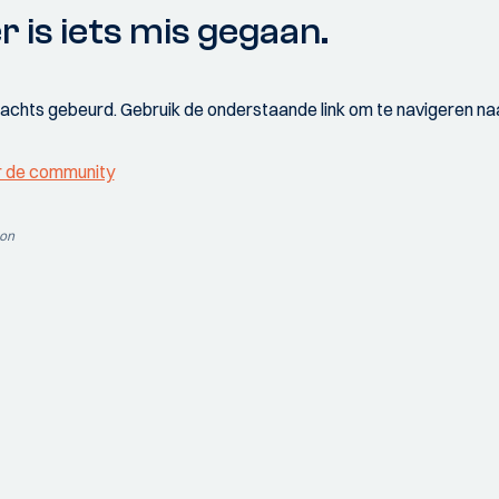
r is iets mis gegaan.
wachts gebeurd. Gebruik de onderstaande link om te navigeren naa
r de community
ion