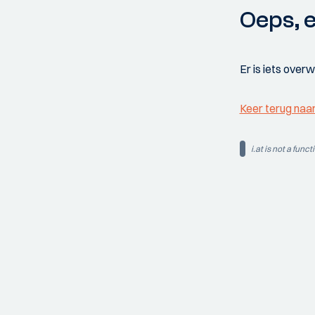
Oeps, e
Er is iets over
Keer terug naa
i.at is not a funct