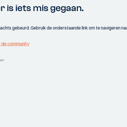
r is iets mis gegaan.
wachts gebeurd. Gebruik de onderstaande link om te navigeren naa
r de community
ion