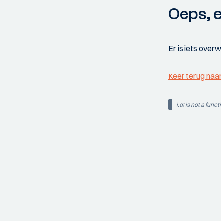
Oeps, e
Er is iets over
Keer terug naa
i.at is not a funct