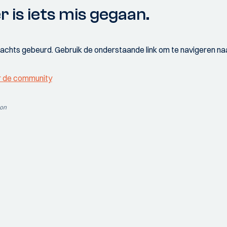
r is iets mis gegaan.
wachts gebeurd. Gebruik de onderstaande link om te navigeren naa
r de community
ion