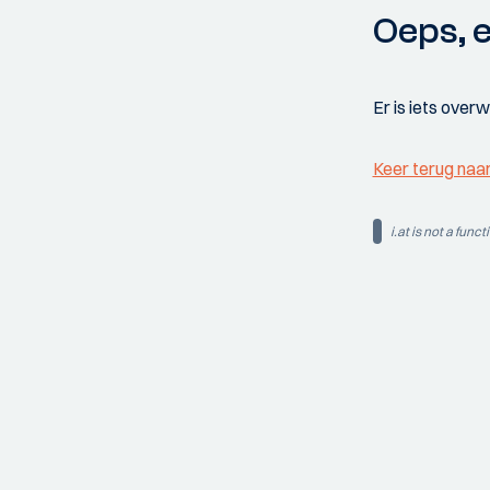
Oeps, e
Er is iets over
Keer terug naa
i.at is not a funct