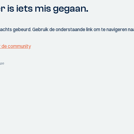
r is iets mis gegaan.
wachts gebeurd. Gebruik de onderstaande link om te navigeren naa
r de community
ion