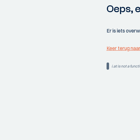
Oeps, e
Er is iets over
Keer terug naa
i.at is not a funct