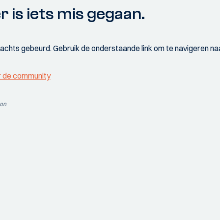
r is iets mis gegaan.
wachts gebeurd. Gebruik de onderstaande link om te navigeren naa
r de community
ion