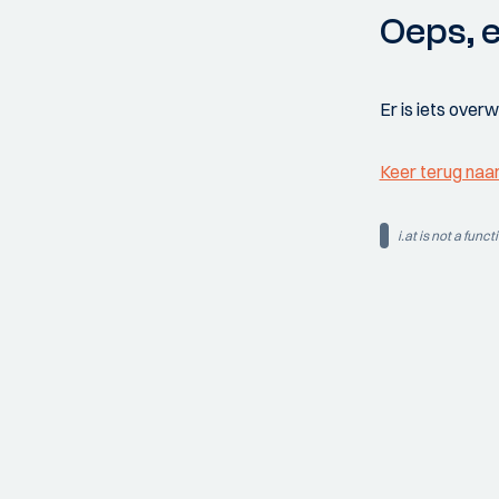
Oeps, e
Er is iets over
Keer terug naa
i.at is not a funct