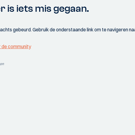
r is iets mis gegaan.
wachts gebeurd. Gebruik de onderstaande link om te navigeren naa
r de community
ion