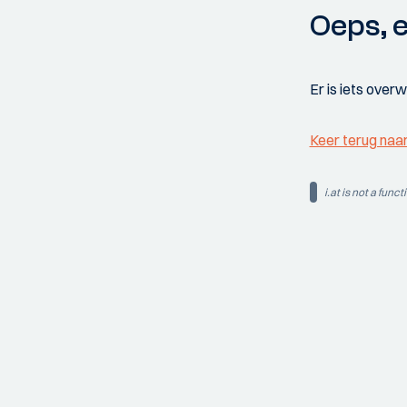
Oeps, e
Er is iets over
Keer terug naa
i.at is not a funct