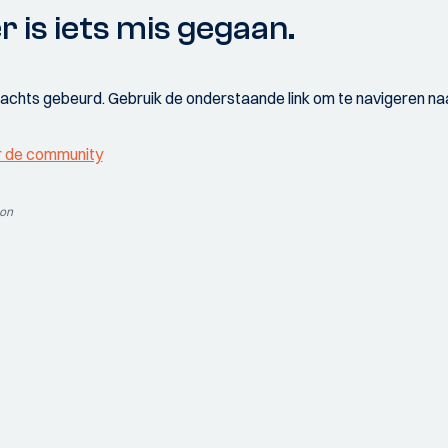
r is iets mis gegaan.
wachts gebeurd. Gebruik de onderstaande link om te navigeren naa
r de community
ion