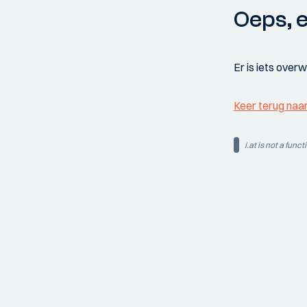
Oeps, e
Er is iets over
Keer terug naa
i.at is not a funct