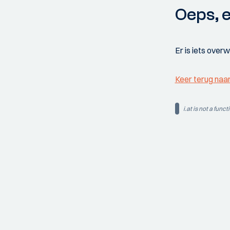
Oeps, e
Er is iets over
Keer terug naa
i.at is not a funct