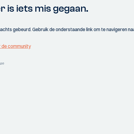
r is iets mis gegaan.
wachts gebeurd. Gebruik de onderstaande link om te navigeren naa
r de community
ion