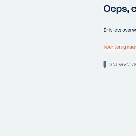
Oeps, e
Er is iets over
Keer terug naa
i.at is not a funct