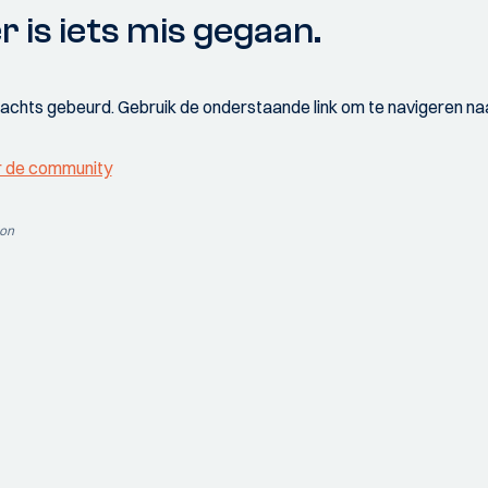
r is iets mis gegaan.
wachts gebeurd. Gebruik de onderstaande link om te navigeren naa
r de community
ion