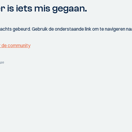
r is iets mis gegaan.
wachts gebeurd. Gebruik de onderstaande link om te navigeren naa
r de community
ion