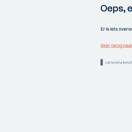
Oeps, e
Er is iets over
Keer terug naa
i.at is not a funct