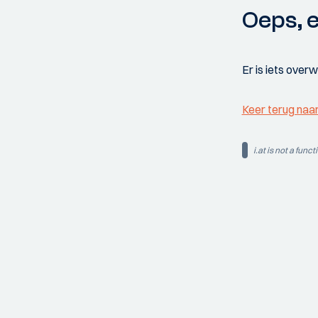
Oeps, e
Er is iets over
Keer terug naa
i.at is not a funct