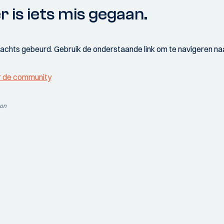
r is iets mis gegaan.
wachts gebeurd. Gebruik de onderstaande link om te navigeren naa
r de community
ion