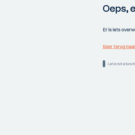
Oeps, e
Er is iets over
Keer terug naa
i.at is not a funct