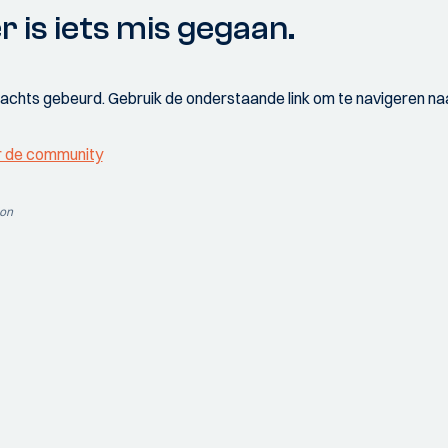
r is iets mis gegaan.
wachts gebeurd. Gebruik de onderstaande link om te navigeren naa
r de community
ion