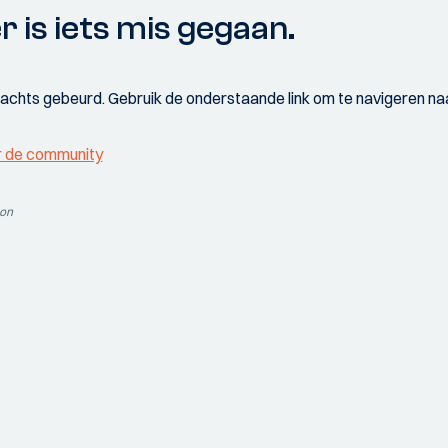
r is iets mis gegaan.
wachts gebeurd. Gebruik de onderstaande link om te navigeren naa
r de community
ion