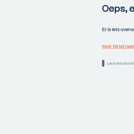
Oeps, e
Er is iets over
Keer terug naa
i.at is not a funct