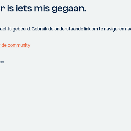
r is iets mis gegaan.
wachts gebeurd. Gebruik de onderstaande link om te navigeren naa
r de community
ion