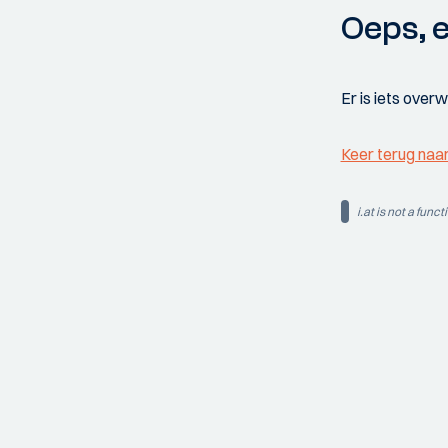
Oeps, e
Er is iets over
Keer terug naa
i.at is not a funct