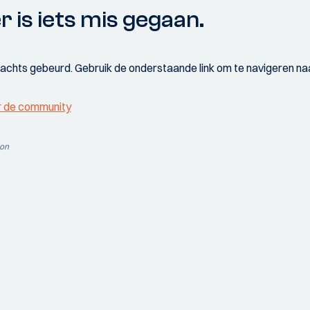
r is iets mis gegaan.
wachts gebeurd. Gebruik de onderstaande link om te navigeren naa
r de community
ion