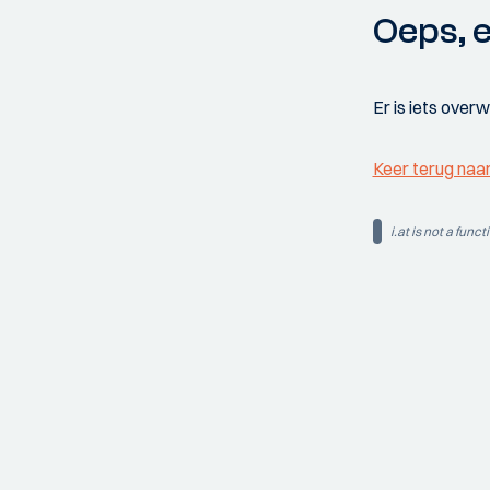
Oeps, e
Er is iets over
Keer terug naa
i.at is not a funct