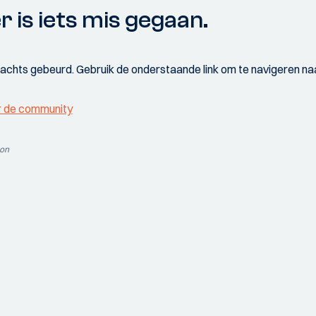
r is iets mis gegaan.
wachts gebeurd. Gebruik de onderstaande link om te navigeren naa
r de community
ion