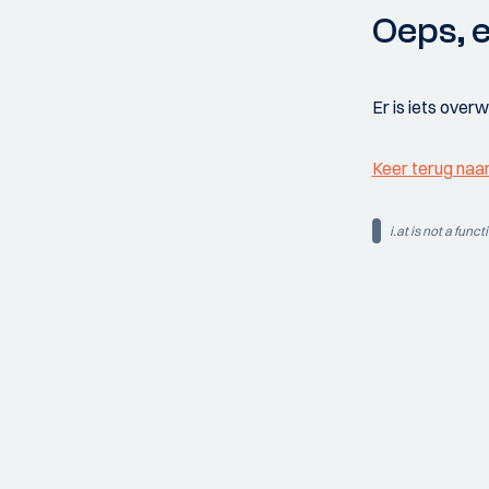
Oeps, e
Er is iets over
Keer terug naa
i.at is not a funct