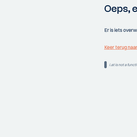
Oeps, e
Er is iets over
Keer terug naa
i.at is not a funct