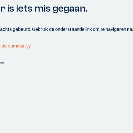
r is iets mis gegaan.
wachts gebeurd. Gebruik de onderstaande link om te navigeren naa
r de community
ion