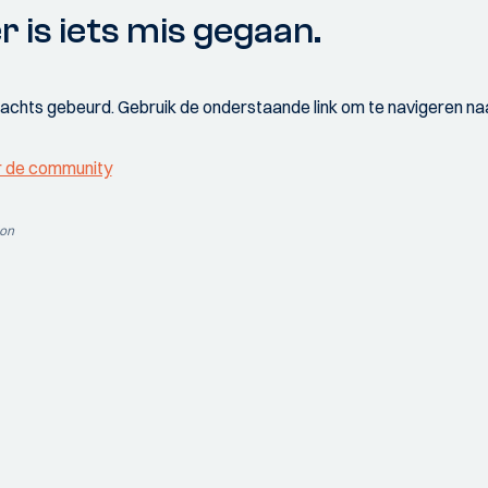
r is iets mis gegaan.
wachts gebeurd. Gebruik de onderstaande link om te navigeren naa
r de community
ion