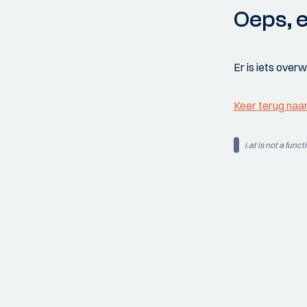
Oeps, e
Er is iets over
Keer terug naa
i.at is not a funct