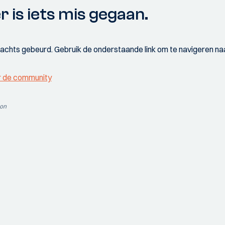
r is iets mis gegaan.
wachts gebeurd. Gebruik de onderstaande link om te navigeren naa
r de community
ion