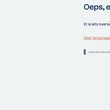
Oeps, e
Er is iets over
Keer terug naa
i.at is not a funct