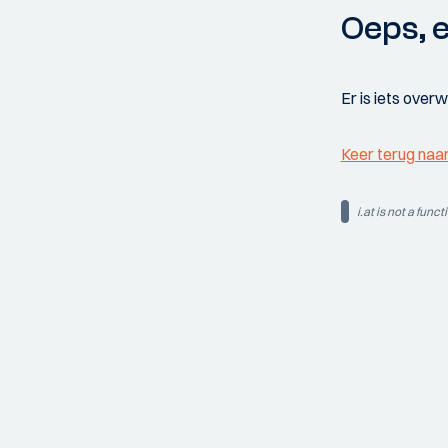
Oeps, e
Er is iets over
Keer terug naa
i.at is not a funct