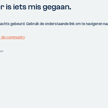
r is iets mis gegaan.
wachts gebeurd. Gebruik de onderstaande link om te navigeren naa
r de community
ion