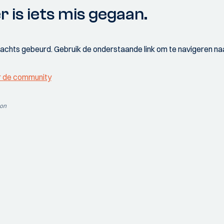
r is iets mis gegaan.
wachts gebeurd. Gebruik de onderstaande link om te navigeren naa
r de community
ion