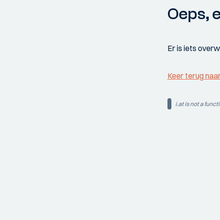
Oeps, e
Er is iets over
Keer terug naa
i.at is not a funct