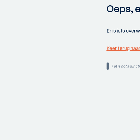
Oeps, e
Er is iets over
Keer terug naa
i.at is not a funct