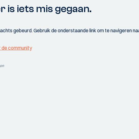
r is iets mis gegaan.
wachts gebeurd. Gebruik de onderstaande link om te navigeren naa
r de community
ion