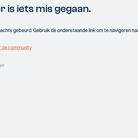
r is iets mis gegaan.
wachts gebeurd. Gebruik de onderstaande link om te navigeren naa
r de community
ion