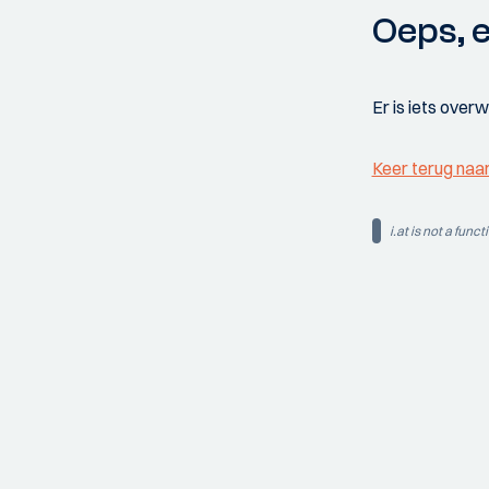
Oeps, e
Er is iets over
Keer terug naa
i.at is not a funct