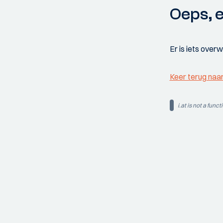
Oeps, e
Er is iets over
Keer terug naa
i.at is not a funct