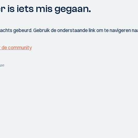
r is iets mis gegaan.
wachts gebeurd. Gebruik de onderstaande link om te navigeren naa
r de community
ion