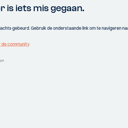
r is iets mis gegaan.
wachts gebeurd. Gebruik de onderstaande link om te navigeren naa
r de community
ion