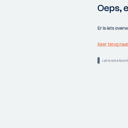
Oeps, e
Er is iets over
Keer terug naa
i.at is not a funct