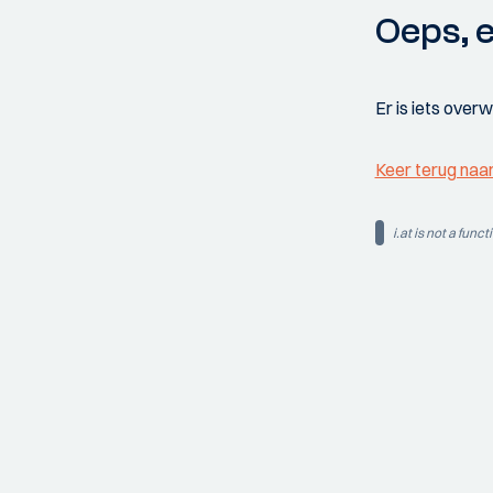
Oeps, e
Er is iets over
Keer terug naa
i.at is not a funct