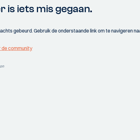
r is iets mis gegaan.
wachts gebeurd. Gebruik de onderstaande link om te navigeren naa
r de community
ion