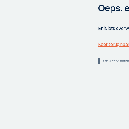
Oeps, e
Er is iets over
Keer terug naa
i.at is not a funct