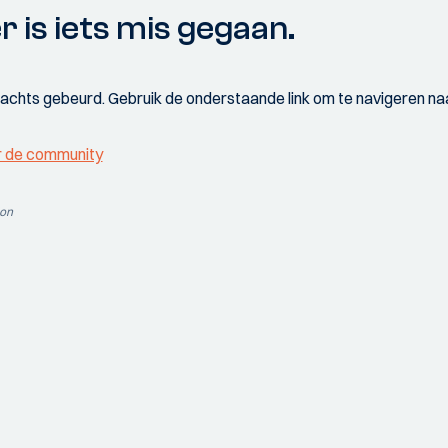
r is iets mis gegaan.
wachts gebeurd. Gebruik de onderstaande link om te navigeren naa
r de community
ion