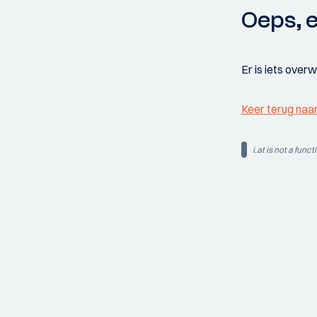
Oeps, e
Er is iets over
Keer terug naa
i.at is not a funct