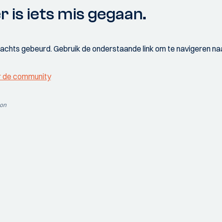
r is iets mis gegaan.
wachts gebeurd. Gebruik de onderstaande link om te navigeren naa
r de community
ion