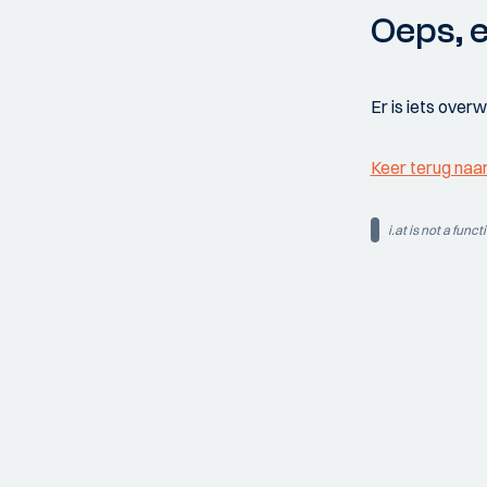
Oeps, e
Er is iets over
Keer terug naa
i.at is not a funct