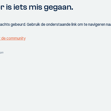
r is iets mis gegaan.
wachts gebeurd. Gebruik de onderstaande link om te navigeren naa
r de community
ion