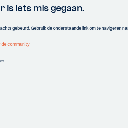
r is iets mis gegaan.
wachts gebeurd. Gebruik de onderstaande link om te navigeren naa
r de community
ion