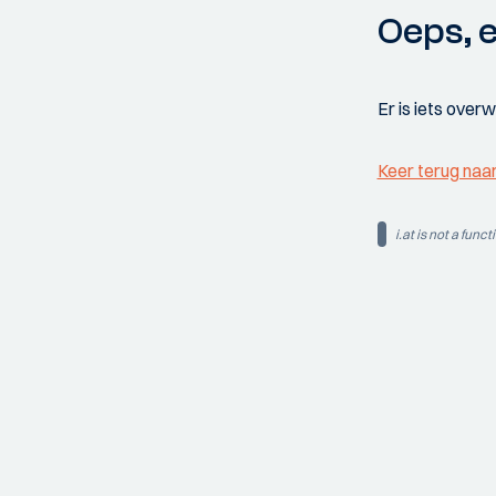
Oeps, e
Er is iets over
Keer terug naa
i.at is not a funct