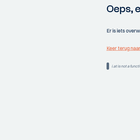
Oeps, e
Er is iets over
Keer terug naa
i.at is not a funct