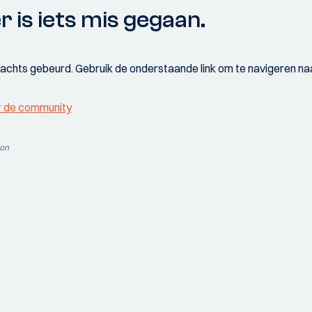
r is iets mis gegaan.
wachts gebeurd. Gebruik de onderstaande link om te navigeren naa
r de community
ion