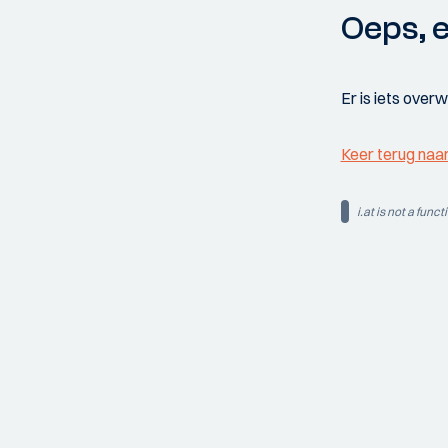
Oeps, e
Er is iets over
Keer terug naa
i.at is not a funct