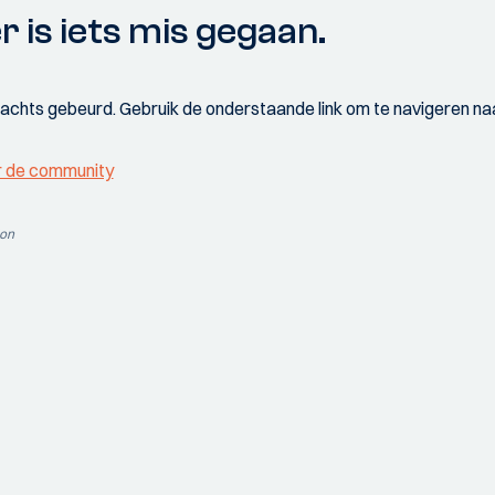
r is iets mis gegaan.
wachts gebeurd. Gebruik de onderstaande link om te navigeren naa
r de community
ion