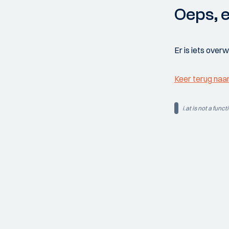
Oeps, e
Er is iets over
Keer terug naa
i.at is not a funct