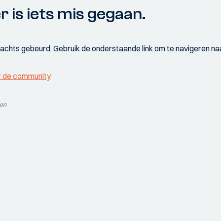
r is iets mis gegaan.
wachts gebeurd. Gebruik de onderstaande link om te navigeren naa
r de community
ion