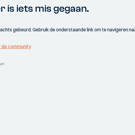
r is iets mis gegaan.
wachts gebeurd. Gebruik de onderstaande link om te navigeren naa
r de community
ion