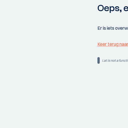
Oeps, e
Er is iets over
Keer terug naa
i.at is not a funct