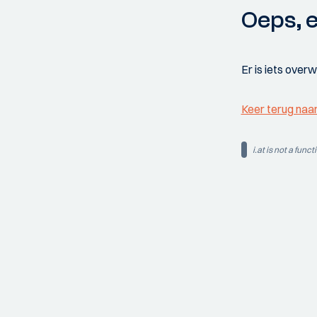
Oeps, e
Er is iets over
Keer terug naa
i.at is not a funct