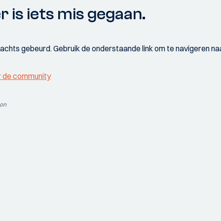
r is iets mis gegaan.
wachts gebeurd. Gebruik de onderstaande link om te navigeren naa
r de community
ion