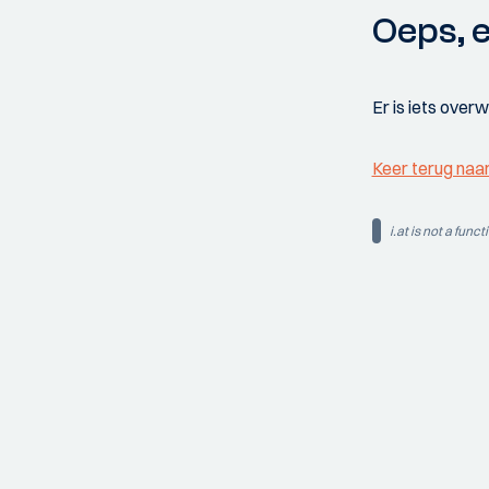
Oeps, e
Er is iets over
Keer terug naa
i.at is not a funct