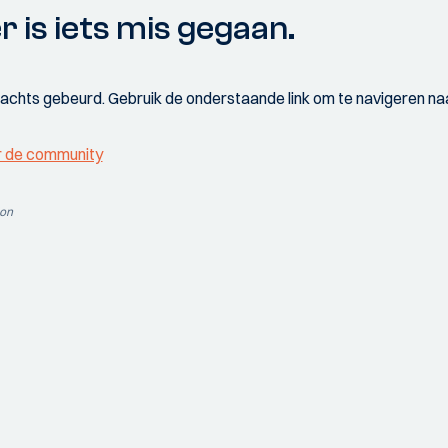
r is iets mis gegaan.
wachts gebeurd. Gebruik de onderstaande link om te navigeren naa
r de community
ion