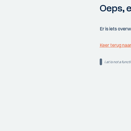
Oeps, e
Er is iets over
Keer terug naa
i.at is not a funct