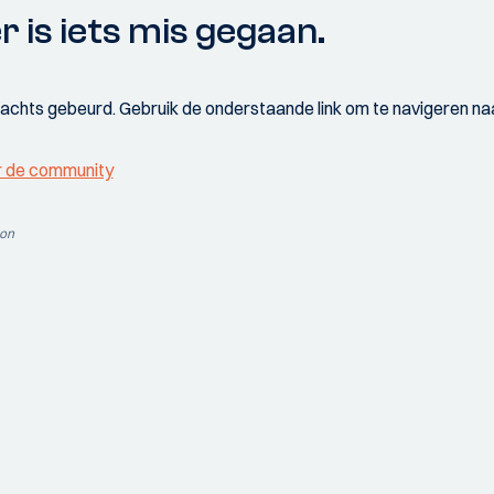
r is iets mis gegaan.
wachts gebeurd. Gebruik de onderstaande link om te navigeren naa
r de community
ion