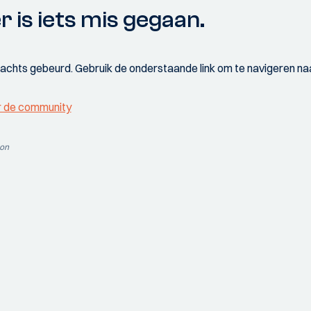
r is iets mis gegaan.
wachts gebeurd. Gebruik de onderstaande link om te navigeren naa
r de community
ion