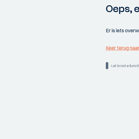
Oeps, e
Er is iets over
Keer terug naa
i.at is not a funct