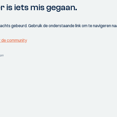
r is iets mis gegaan.
wachts gebeurd. Gebruik de onderstaande link om te navigeren naa
r de community
ion