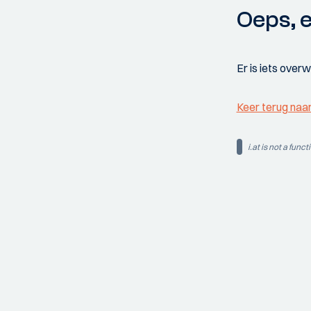
Oeps, e
Er is iets over
Keer terug naa
i.at is not a funct