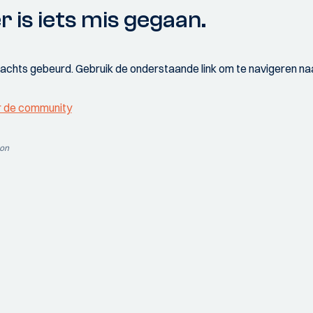
r is iets mis gegaan.
wachts gebeurd. Gebruik de onderstaande link om te navigeren naa
r de community
ion