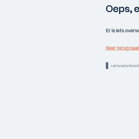
Oeps, e
Er is iets over
Keer terug naa
i.at is not a funct